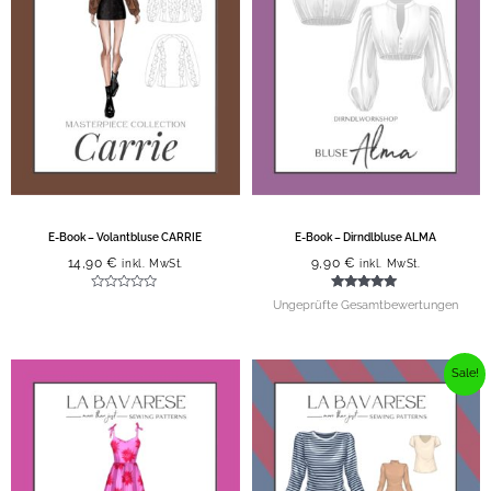
E-Book – Volantbluse CARRIE
E-Book – Dirndlbluse ALMA
14,90
€
9,90
€
inkl. MwSt.
inkl. MwSt.
Bewertet
Bewertet mit
Ungeprüfte Gesamtbewertungen
mit
5.00
0
von 5
von
5
Ursprünglicher
Aktueller
Preis
Preis
Sale!
war:
ist:
19,80 €
15,90 €.