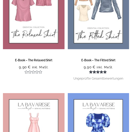
E-Book – The Relaxed Shirt
E-Book – The Fitted Shirt
9,90
€
9,90
€
inkl. MwSt.
inkl. MwSt.
Bewertet
Bewertet mit
Ungeprüfte Gesamtbewertungen
mit
5.00
0
von 5
von
5