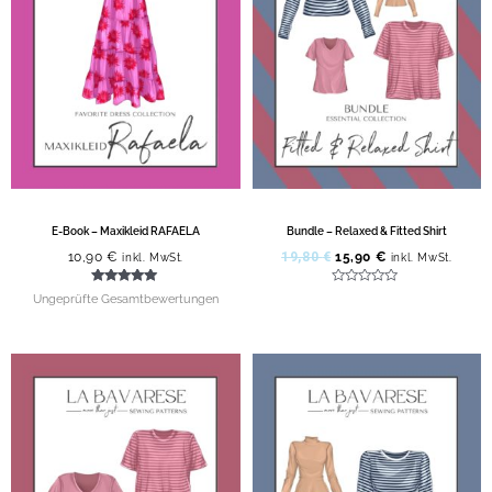
E-Book – Maxikleid RAFAELA
Bundle – Relaxed & Fitted Shirt
10,90
€
19,80
€
15,90
€
inkl. MwSt.
inkl. MwSt.
Bewertet mit
Bewertet
Ungeprüfte Gesamtbewertungen
5.00
mit
von 5
0
von
5