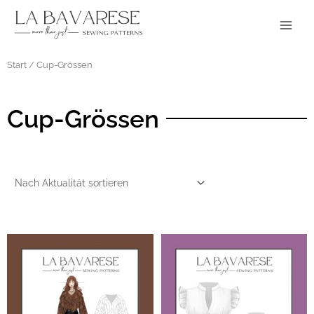
Zum
Main
Inhalt
Menu
springen
Start
/ Cup-Grössen
Cup-Grössen