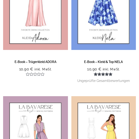
E-Book – Trägerkleid ADORA
E-Book – Kleid & Top NELA
10,90
€
10,90
€
inkl. MwSt.
inkl. MwSt.
Bewertet
Bewertet mit
Ungeprüfte Gesamtbewertungen
mit
5.00
0
von 5
von
5