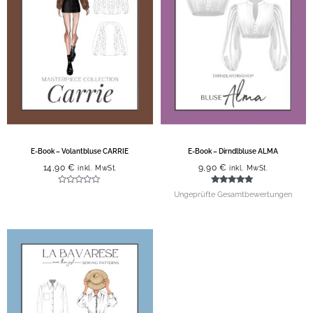
E-Book – Volantbluse CARRIE
E-Book – Dirndlbluse ALMA
14,90
€
9,90
€
inkl. MwSt.
inkl. MwSt.
Bewertet
Bewertet mit
Ungeprüfte Gesamtbewertungen
mit
5.00
0
von 5
von
5