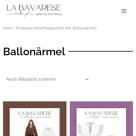
Zum
Main
Inhalt
Menu
springen
Start
/ Produkte verschlagwortet mit „Ballonärmel“
Ballonärmel