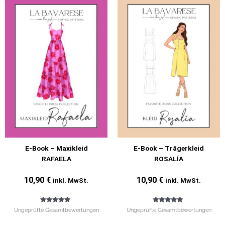
E-Book – Maxikleid
E-Book – Trägerkleid
RAFAELA
ROSALÍA
10,90
€
10,90
€
inkl. MwSt.
inkl. MwSt.
Bewertet mit
Bewertet mit
Ungeprüfte Gesamtbewertungen
Ungeprüfte Gesamtbewertungen
5.00
5.00
von 5
von 5