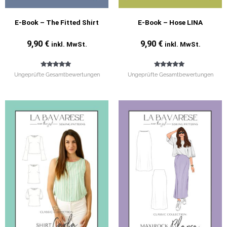
E-Book – The Fitted Shirt
E-Book – Hose LINA
9,90
€
9,90
€
inkl. MwSt.
inkl. MwSt.
Bewertet mit
Bewertet mit
Ungeprüfte Gesamtbewertungen
Ungeprüfte Gesamtbewertungen
5.00
5.00
von 5
von 5