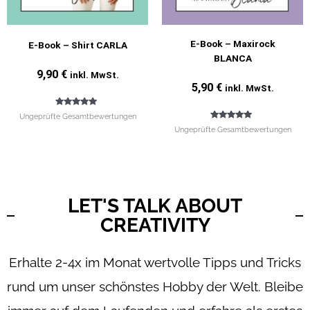
E-Book – Maxirock
E-Book – Shirt CARLA
BLANCA
9,90
€
inkl. MwSt.
5,90
€
inkl. MwSt.
Bewertet mit
Ungeprüfte Gesamtbewertungen
5.00
Bewertet
von 5
Ungeprüfte Gesamtbewertungen
mit
4.71
von 5
LET'S TALK ABOUT
CREATIVITY
Erhalte 2-4x im Monat wertvolle Tipps und Tricks
rund um unser schönstes Hobby der Welt. Bleibe