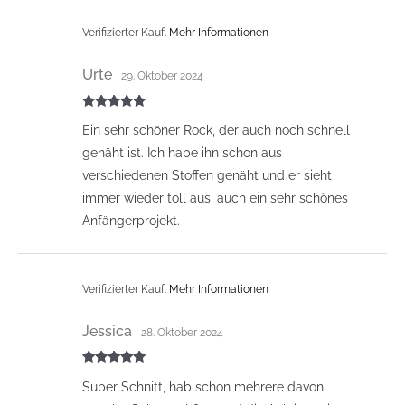
Verifizierter Kauf.
Mehr Informationen
Urte
29. Oktober 2024
Bewertet mit
Ein sehr schöner Rock, der auch noch schnell
5
von 5
genäht ist. Ich habe ihn schon aus
verschiedenen Stoffen genäht und er sieht
immer wieder toll aus; auch ein sehr schönes
Anfängerprojekt.
Verifizierter Kauf.
Mehr Informationen
Jessica
28. Oktober 2024
Bewertet mit
Super Schnitt, hab schon mehrere davon
5
von 5