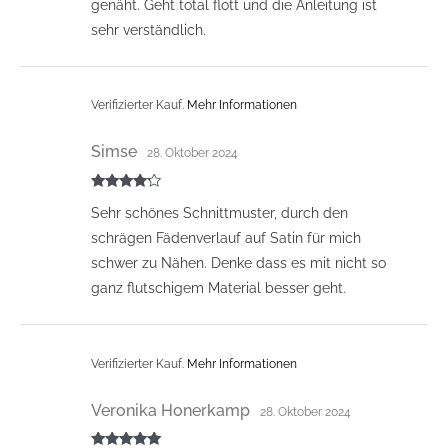
genäht. Geht total flott und die Anleitung ist
sehr verständlich.
Verifizierter Kauf.
Mehr Informationen
Simse
28. Oktober 2024
Bewertet
Sehr schönes Schnittmuster, durch den
mit
4
von
5
schrägen Fädenverlauf auf Satin für mich
schwer zu Nähen. Denke dass es mit nicht so
ganz flutschigem Material besser geht.
Verifizierter Kauf.
Mehr Informationen
Veronika Honerkamp
28. Oktober 2024