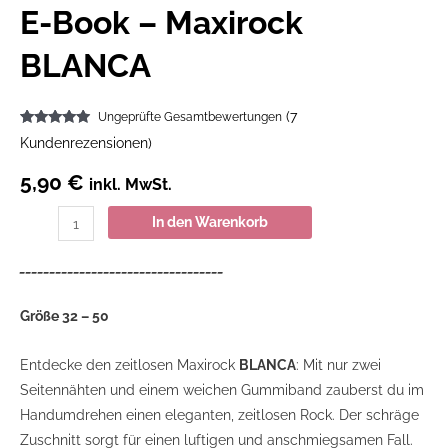
E-Book – Maxirock
BLANCA
(
7
Ungeprüfte Gesamtbewertungen
Bewertet
7
Kundenrezensionen)
mit
4.71
von 5,
basierend
5,90
€
inkl. MwSt.
auf
Kundenbewertungen
In den Warenkorb
__________________________________
Größe 32 – 50
Entdecke den zeitlosen Maxirock
BLANCA
: Mit nur zwei
Seitennähten und einem weichen Gummiband zauberst du im
Handumdrehen einen eleganten, zeitlosen Rock. Der schräge
Zuschnitt sorgt für einen luftigen und anschmiegsamen Fall.