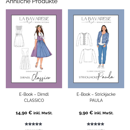
Ähnliche Produkte
E-Book – Dirndl
E-Book – Strickjacke
CLASSICO
PAULA
14,90
€
9,90
€
inkl. MwSt.
inkl. MwSt.
Bewertet mit
Bewertet mit