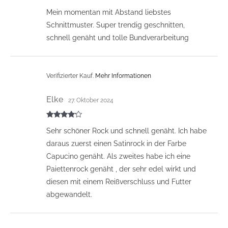
Bewertet mit
Mein momentan mit Abstand liebstes
5
von 5
Schnittmuster. Super trendig geschnitten,
schnell genäht und tolle Bundverarbeitung
Verifizierter Kauf.
Mehr Informationen
Elke
27. Oktober 2024
Bewertet
Sehr schöner Rock und schnell genäht. Ich habe
mit
4
von
5
daraus zuerst einen Satinrock in der Farbe
Capucino genäht. Als zweites habe ich eine
Paiettenrock genäht , der sehr edel wirkt und
diesen mit einem Reißverschluss und Futter
abgewandelt.