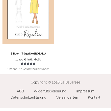
E-Book – Trägerkleid ROSALÍA
10,90
€
inkl. MwSt.
Bewertet mit
Ungeprüfte Gesamtbewertungen
5.00
von 5
Copyright © 2026 La Bavarese
AGB
Widerrufsbelehrung
Impressum
Datenschutzerklärung
Versandarten
Kontakt