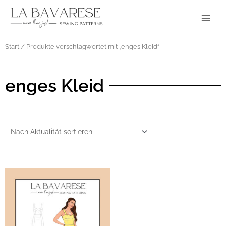
Zum
Main
Inhalt
Menu
springen
Start
/ Produkte verschlagwortet mit „enges Kleid“
enges Kleid