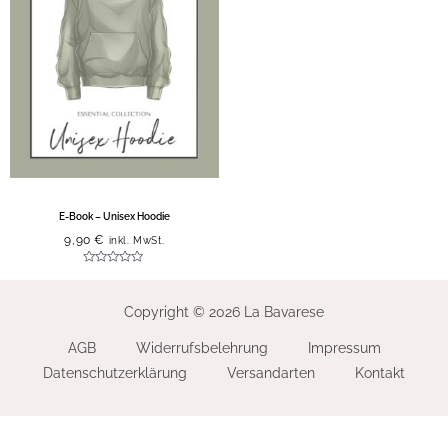
E-Book – Unisex Hoodie
9,90
€
inkl. MwSt.
Bewertet
mit
0
von
Copyright © 2026 La Bavarese
5
AGB
Widerrufsbelehrung
Impressum
Datenschutzerklärung
Versandarten
Kontakt