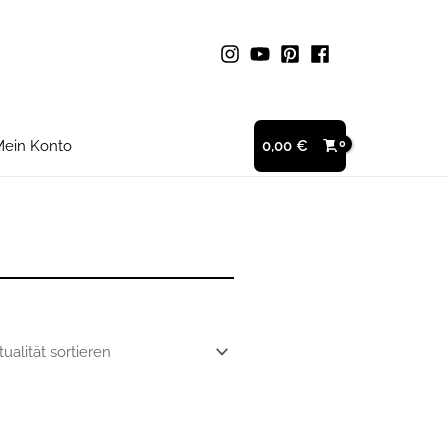
ein Konto
0,00
€