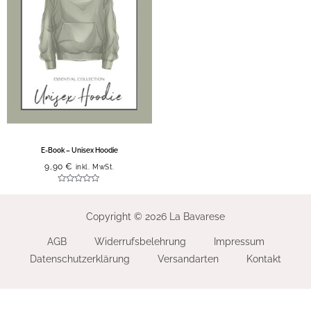
E-Book – Unisex Hoodie
9,90
€
inkl. MwSt.
Bewertet
mit
0
von
Copyright © 2026 La Bavarese
5
AGB
Widerrufsbelehrung
Impressum
Datenschutzerklärung
Versandarten
Kontakt