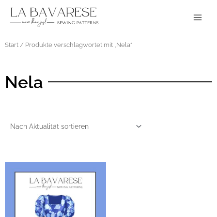
Zum
Main
Inhalt
Menu
springen
Start
/ Produkte verschlagwortet mit „Nela“
Nela