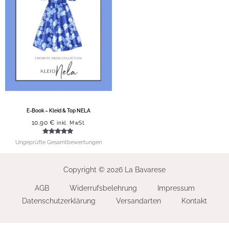
E-Book – Kleid & Top NELA
10,90
€
inkl. MwSt.
Bewertet mit
Ungeprüfte Gesamtbewertungen
5.00
von 5
Copyright © 2026 La Bavarese
AGB
Widerrufsbelehrung
Impressum
Datenschutzerklärung
Versandarten
Kontakt