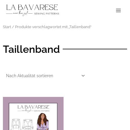
Zum
Main
Inhalt
Menu
springen
Start
/ Produkte verschlagwortet mit „Taillenband“
Taillenband