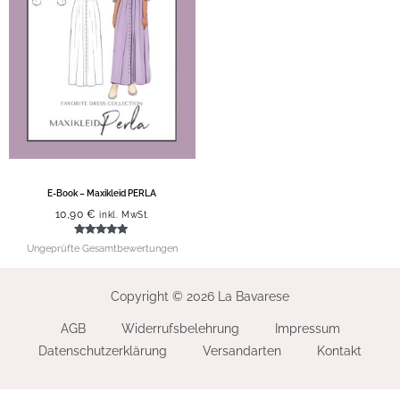
E-Book – Maxikleid PERLA
10,90
€
inkl. MwSt.
Bewertet mit
Ungeprüfte Gesamtbewertungen
5.00
von 5
Copyright © 2026 La Bavarese
AGB
Widerrufsbelehrung
Impressum
Datenschutzerklärung
Versandarten
Kontakt