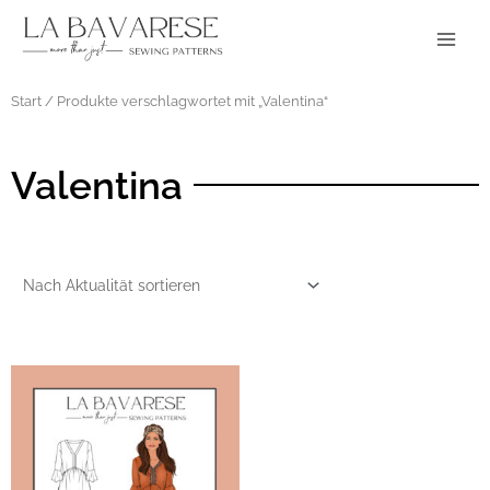
Zum
Main
Inhalt
Menu
springen
Start
/ Produkte verschlagwortet mit „Valentina“
Valentina