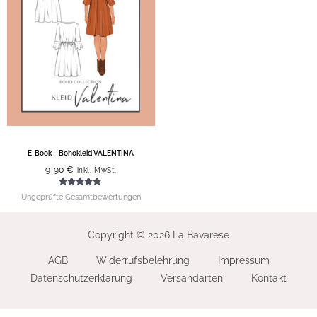
E-Book – Bohokleid VALENTINA
9,90
€
inkl. MwSt.
Bewertet mit
Ungeprüfte Gesamtbewertungen
5.00
von 5
Copyright © 2026 La Bavarese
AGB
Widerrufsbelehrung
Impressum
Datenschutzerklärung
Versandarten
Kontakt