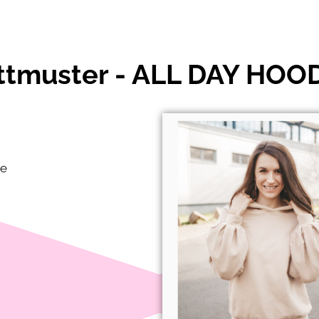
ttmuster - ALL DAY HOO
ne