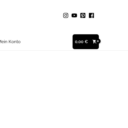
ein Konto
0,00
€