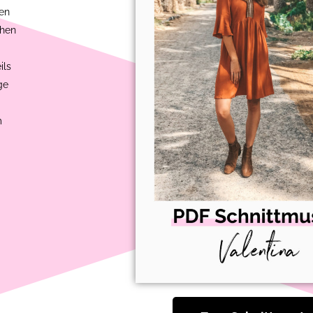
den
ähen
ils
ge
m