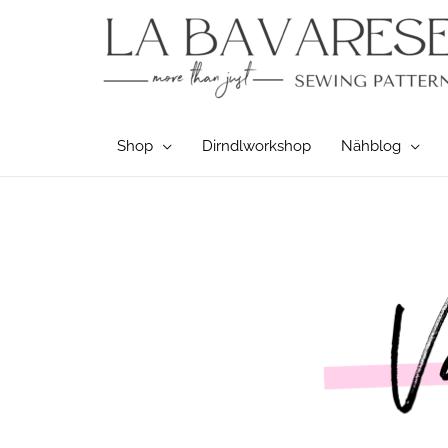
Zum
Inhalt
springen
Shop
Dirndlworkshop
Nähblog