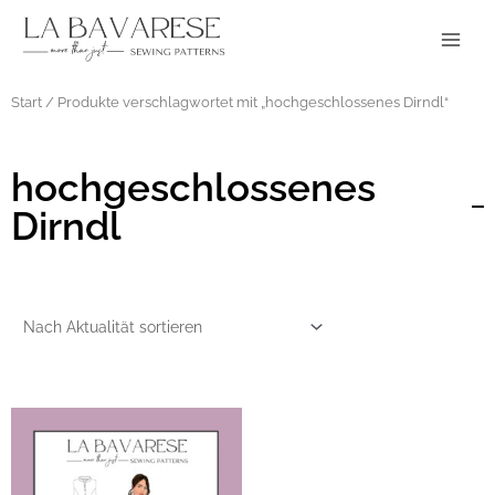
Zum
Main
Inhalt
Menu
springen
Start
/ Produkte verschlagwortet mit „hochgeschlossenes Dirndl“
hochgeschlossenes
Dirndl