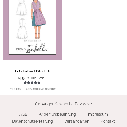
E-Book – Dirndl ISABELLA
14,90
€
inkl. MwSt.
Bewertet mit
Ungeprüfte Gesamtbewertungen
5.00
von 5
Copyright © 2026 La Bavarese
AGB
Widerrufsbelehrung
Impressum
Datenschutzerklärung
Versandarten
Kontakt