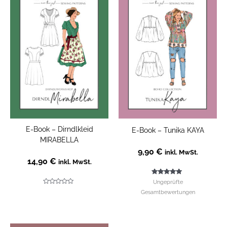
E-Book – Dirndlkleid
E-Book – Tunika KAYA
MIRABELLA
9,90
€
inkl. MwSt.
14,90
€
inkl. MwSt.
Bewertet mit
Ungeprüfte
5.00
Bewertet
von 5
Gesamtbewertungen
mit
0
von
5