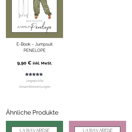
E-Book – Jumpsuit
PENELOPE
9,90
€
inkl. MwSt.
Bewertet mit
Ungeprüfte
5.00
von 5
Gesamtbewertungen
Ähnliche Produkte