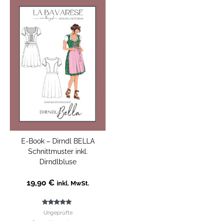
E-Book – Dirndl BELLA
Schnittmuster inkl.
Dirndlbluse
19,90
€
inkl. MwSt.
Bewertet mit
Ungeprüfte
5.00