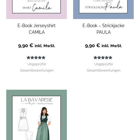
E-Book Jerseyshirt
E-Book – Strickjacke
CAMILA
PAULA
9,90
€
9,90
€
inkl. MwSt.
inkl. MwSt.
Bewertet mit
Bewertet mit
Ungeprüfte
Ungeprüfte
5.00
5.00
von 5
von 5
Gesamtbewertungen
Gesamtbewertungen