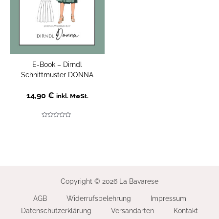
E-Book – Dirndl
Schnittmuster DONNA
14,90
€
inkl. MwSt.
Bewertet
mit
0
von
5
Copyright © 2026 La Bavarese
AGB
Widerrufsbelehrung
Impressum
Datenschutzerklärung
Versandarten
Kontakt