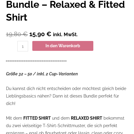
Bundle – Relaxed & Fitted
Shirt
19,80
€
15,90
€
inkl. MwSt.
In den Warenkorb
__________________________________
Größe 32 – 50 / inkl. 2 Cup-Varianten
Du kannst dich nicht entscheiden oder möchtest gleich beide
Lieblingsbasics nähen? Dann ist dieses Bundle perfekt für
dich!
Mit dem
FITTED SHIRT
und dem
RELAXED SHIRT
bekommst
du zwei vielseitige T-Shirt-Schnittmuster, die sich perfekt
ergänzen – egal ob figurbetont oder lässig, clean oder cozy.