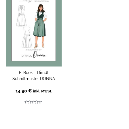
E-Book – Dirndl
Schnittmuster DONNA
14,90
€
inkl. MwSt.
Bewertet
mit
0
von
5