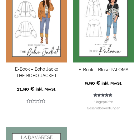
E-Book – Boho Jacke
E-Book – Bluse PALOMA
THE BOHO JACKET
9,90
€
inkl. MwSt.
11,90
€
inkl. MwSt.
Bewertet mit
Ungeprüfte
4.78
Bewertet
von 5
Gesamtbewertungen
mit
0
von
5