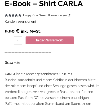
E-Book – Shirt CARLA
(
7
Ungeprüfte Gesamtbewertungen
Bewertet mit
7
Kundenrezensionen)
5.00
von 5,
basierend
auf
9,90
€
inkl. MwSt.
Kundenbewertungen
In den Warenkorb
_________________________________
Gr. 32 – 50
CARLA
ist ein locker geschnittenes Shirt mit
Rundhalsausschnitt und einem Schlitz in der hinteren Mitte,
der mit einem Knopf und einer Schlinge geschlossen wird. Im
Vorderteil sorgen zwei waagrechte Brustabnäher für eine
bessere Passform. Wähle zwischen einem bauschigen
Puffärmel mit optionalem Gummiband am Saum, einem