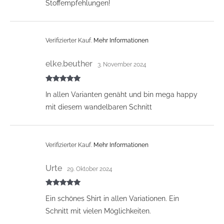
Stoffempfehlungen!
Verifizierter Kauf.
Mehr Informationen
elke.beuther
3. November 2024
Bewertet mit
In allen Varianten genäht und bin mega happy
5
von 5
mit diesem wandelbaren Schnitt
Verifizierter Kauf.
Mehr Informationen
Urte
29. Oktober 2024
Bewertet mit
Ein schönes Shirt in allen Variationen. Ein
5
von 5
Schnitt mit vielen Möglichkeiten.