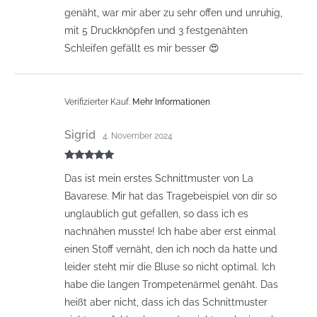
genäht, war mir aber zu sehr offen und unruhig,
mit 5 Druckknöpfen und 3 festgenähten
Schleifen gefällt es mir besser 😍
Verifizierter Kauf.
Mehr Informationen
Sigrid
4. November 2024
Bewertet mit
Das ist mein erstes Schnittmuster von La
5
von 5
Bavarese. Mir hat das Tragebeispiel von dir so
unglaublich gut gefallen, so dass ich es
nachnähen musste! Ich habe aber erst einmal
einen Stoff vernäht, den ich noch da hatte und
leider steht mir die Bluse so nicht optimal. Ich
habe die langen Trompetenärmel genäht. Das
heißt aber nicht, dass ich das Schnittmuster