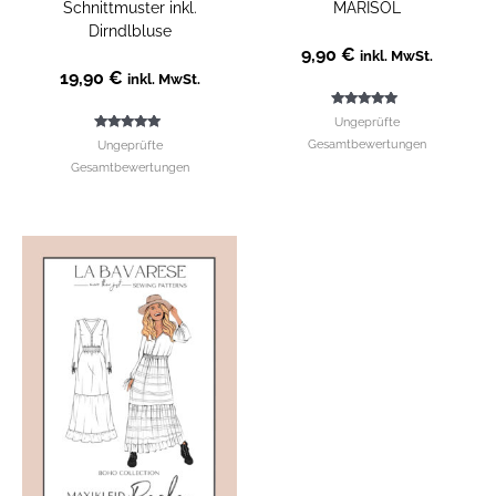
Schnittmuster inkl.
MARISOL
Dirndlbluse
9,90
€
inkl. MwSt.
19,90
€
inkl. MwSt.
Bewertet mit
Ungeprüfte
5.00
Bewertet mit
von 5
Gesamtbewertungen
Ungeprüfte
5.00
von 5
Gesamtbewertungen