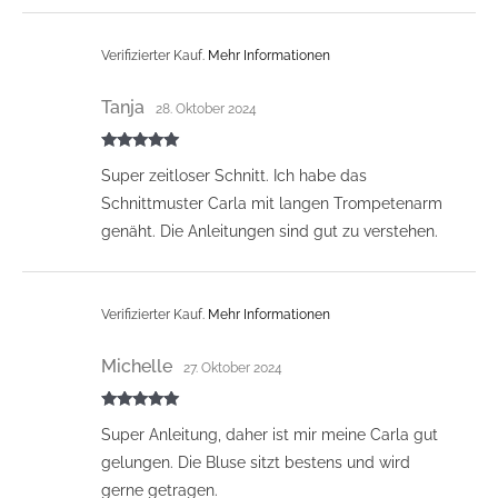
Verifizierter Kauf.
Mehr Informationen
Tanja
28. Oktober 2024
Bewertet mit
Super zeitloser Schnitt. Ich habe das
5
von 5
Schnittmuster Carla mit langen Trompetenarm
genäht. Die Anleitungen sind gut zu verstehen.
Verifizierter Kauf.
Mehr Informationen
Michelle
27. Oktober 2024
Bewertet mit
Super Anleitung, daher ist mir meine Carla gut
5
von 5
gelungen. Die Bluse sitzt bestens und wird
gerne getragen.