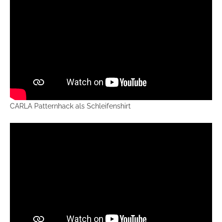
CARLA Patternhack als Schleifenshirt