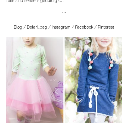
Teile sind seeeehr geduldig 🙂 .
***
Blog
/
Delari_bag
/
Instagram
/
Facebook
/
Pinterest