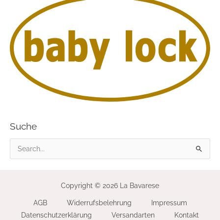
Suche
S
u
c
Copyright © 2026 La Bavarese
h
AGB
Widerrufsbelehrung
Impressum
e
Datenschutzerklärung
Versandarten
Kontakt
n