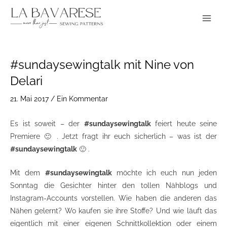
Zum
Main
Inhalt
Menu
springen
Post
#sundaysewingtalk mit Nine von
navigation
Delari
21. Mai 2017
/
Ein Kommentar
Es ist soweit – der
#sundaysewingtalk
feiert heute seine
Premiere 🙂 . Jetzt fragt ihr euch sicherlich – was ist der
#sundaysewingtalk
🙂 .
Mit dem
#sundaysewingtalk
möchte ich euch nun jeden
Sonntag die Gesichter hinter den tollen Nähblogs und
Instagram-Accounts vorstellen. Wie haben die anderen das
Nähen gelernt? Wo kaufen sie ihre Stoffe? Und wie läuft das
eigentlich mit einer eigenen Schnittkollektion oder einem