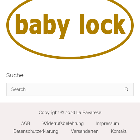
Suche
S
u
c
Copyright © 2026 La Bavarese
h
AGB
Widerrufsbelehrung
Impressum
e
Datenschutzerklärung
Versandarten
Kontakt
n