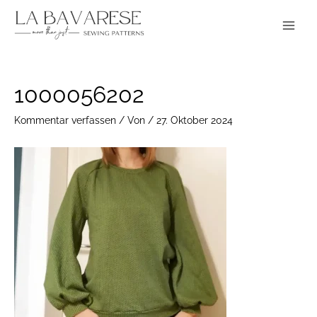
Zum
Main
Inhalt
Menu
springen
Post
1000056202
navigation
Kommentar verfassen
/ Von
/
27. Oktober 2024