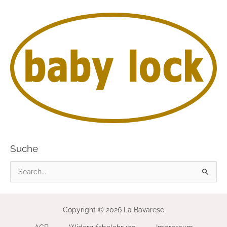
Suche
S
u
c
Copyright © 2026 La Bavarese
h