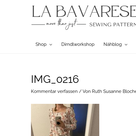
Zum
Inhalt
springen
Shop
Dirndlworkshop
Nähblog
Post
IMG_0216
navigation
Kommentar verfassen
/ Von
Ruth Susanne Bloch