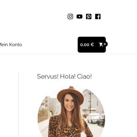
ein Konto
0,00
€
Servus! Hola! Ciao!