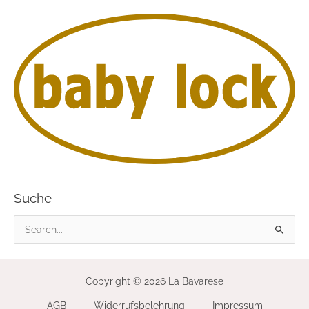
Suche
S
u
c
Copyright © 2026 La Bavarese
h
AGB
Widerrufsbelehrung
Impressum
e