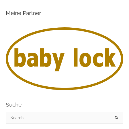
Meine Partner
Suche
S
u