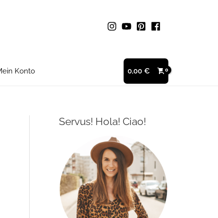
ein Konto
0,00
€
Servus! Hola! Ciao!