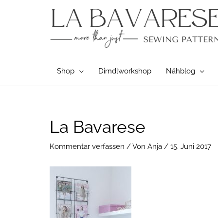
Zum
Inhalt
springen
Shop
Dirndlworkshop
Nähblog
Post
La Bavarese
navigation
Kommentar verfassen
/ Von
Anja
/
15. Juni 2017