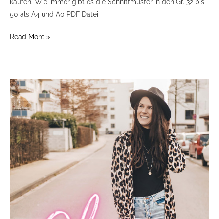
kaufen. Wie immer gibt es die Schnittmuster in den Gr. 32 bis
50 als A4 und A0 PDF Datei
Read More »
Schnittmuster
Hemdblusenkleid
OLIVIA
ist
online!