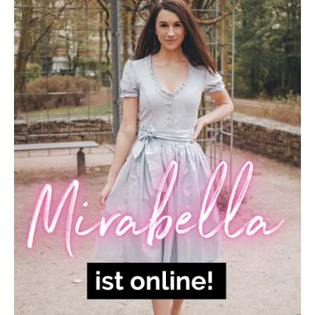
MIRABELLA
und
Strickjacke
PAULA
sind
online!