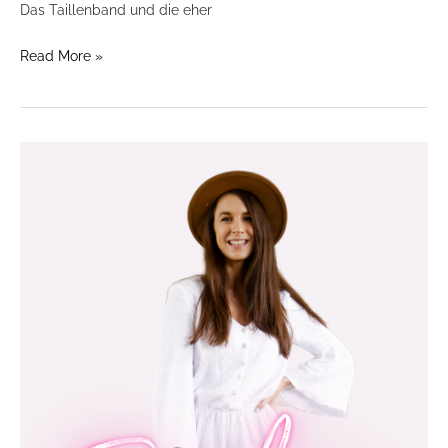
Das Taillenband und die eher
Read More »
Schnittmuster
Jumpsuit
PENELOPE
ist
online!