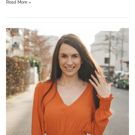
Read More »
Patternhack
Boho
Kleid
PAOLA
als
Bluse