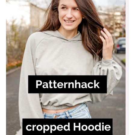
–
Patternhack
ALL
DAY
HOODIE