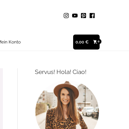
ein Konto
0,00
€
Servus! Hola! Ciao!