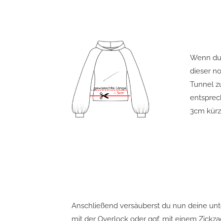
Wenn du 
dieser n
Tunnel z
entsprec
3cm kür
Anschließend versäuberst du nun deine u
mit der Overlock oder ggf. mit einem Zickza