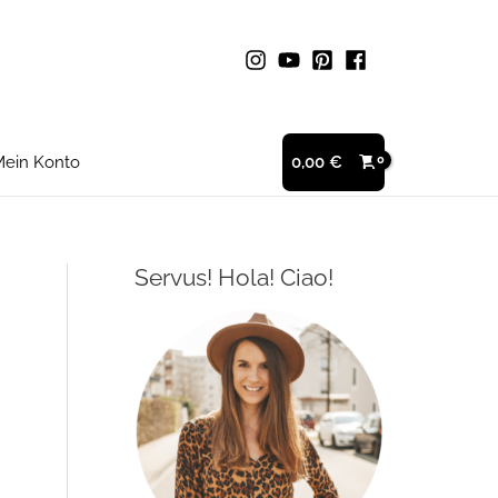
ein Konto
0,00
€
Servus! Hola! Ciao!