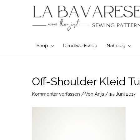
Zum
Inhalt
springen
Shop
Dirndlworkshop
Nähblog
Post
Off-Shoulder Kleid Tu
navigation
Kommentar verfassen
/ Von
Anja
/
15. Juni 2017