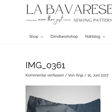
Zum
Inhalt
springen
Shop
Dirndlworkshop
Nähblog
Post
IMG_0361
navigation
Kommentar verfassen
/ Von
Anja
/
15. Juni 2017