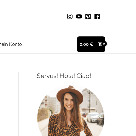
ein Konto
0,00
€
Servus! Hola! Ciao!