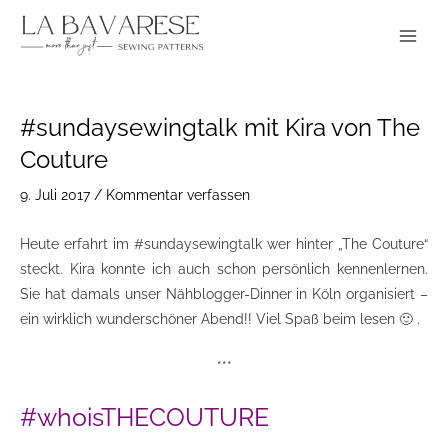
Zum
Main
Inhalt
Menu
springen
Post
#sundaysewingtalk mit Kira von The
navigation
Couture
9. Juli 2017
/
Kommentar verfassen
Heute erfahrt im #sundaysewingtalk wer hinter „The Couture“
steckt. Kira konnte ich auch schon persönlich kennenlernen.
Sie hat damals unser Nähblogger-Dinner in Köln organisiert –
ein wirklich wunderschöner Abend!! Viel Spaß beim lesen 🙂 .
***
#whoisTHECOUTURE