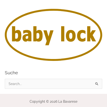
Suche
S
u
c
Copyright © 2026 La Bavarese
h