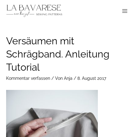
Zum
Main
Inhalt
Menu
springen
Post
Versäumen mit
navigation
Schrägband. Anleitung
Tutorial
Kommentar verfassen
/ Von
Anja
/
8. August 2017