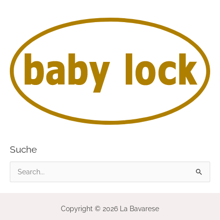
Suche
S
u
c
Copyright © 2026 La Bavarese
h