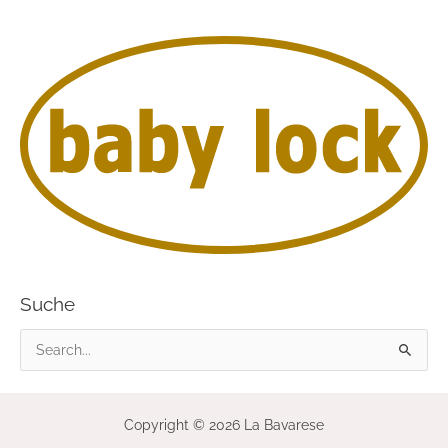
Suche
S
u
c
Copyright © 2026 La Bavarese
h