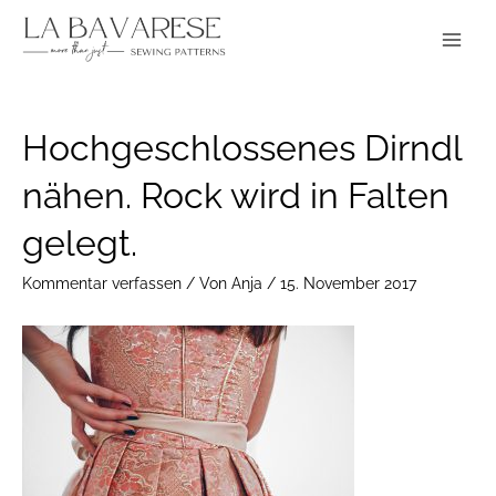
Zum
Main
Inhalt
Menu
springen
Post
Hochgeschlossenes Dirndl
navigation
nähen. Rock wird in Falten
gelegt.
Kommentar verfassen
/ Von
Anja
/
15. November 2017