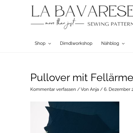
Zum
Inhalt
springen
Shop
Dirndlworkshop
Nähblog
Post
Pullover mit Fellärm
navigation
Kommentar verfassen
/ Von
Anja
/
6. Dezember 