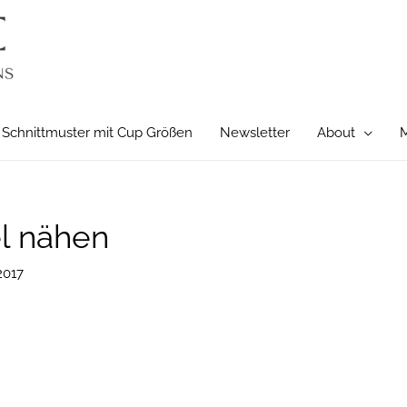
Schnittmuster mit Cup Größen
Newsletter
About
M
el nähen
2017