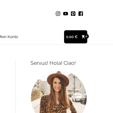
ein Konto
0,00
€
Servus! Hola! Ciao!