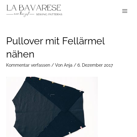
Zum
Main
Inhalt
Menu
springen
Post
Pullover mit Fellärmel
navigation
nähen
Kommentar verfassen
/ Von
Anja
/
6. Dezember 2017