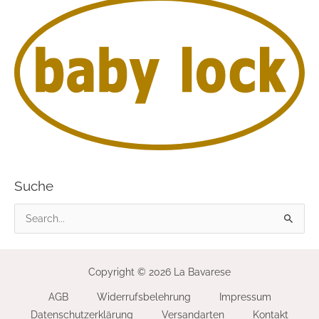
Suche
S
u
c
Copyright © 2026 La Bavarese
h
AGB
Widerrufsbelehrung
Impressum
e
Datenschutzerklärung
Versandarten
Kontakt
n