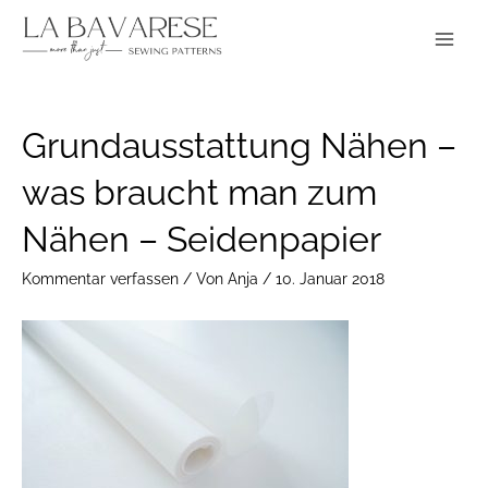
Zum
Main
Inhalt
Menu
springen
Post
Grundausstattung Nähen –
navigation
was braucht man zum
Nähen – Seidenpapier
Kommentar verfassen
/ Von
Anja
/
10. Januar 2018