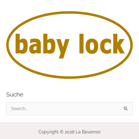
Suche
S
u
c
Copyright © 2026 La Bavarese
h