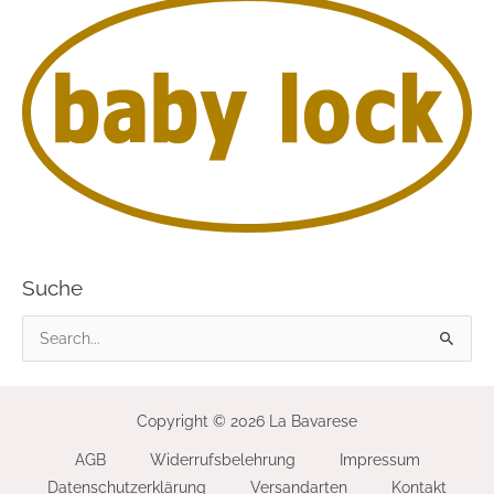
Suche
S
u
c
Copyright © 2026 La Bavarese
h
AGB
Widerrufsbelehrung
Impressum
e
Datenschutzerklärung
Versandarten
Kontakt
n