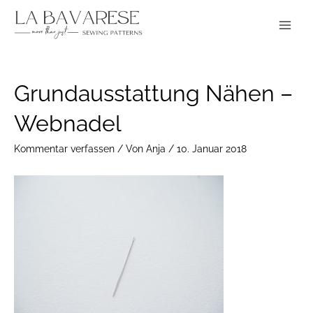
Zum
Main
Inhalt
Menu
springen
Post
Grundausstattung Nähen –
navigation
Webnadel
Kommentar verfassen
/ Von
Anja
/
10. Januar 2018