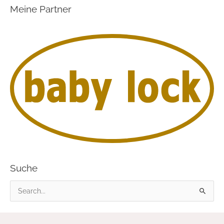
Meine Partner
Suche
S
u
c