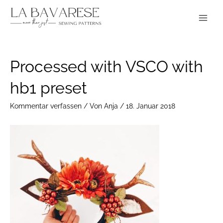
Zum
Main
Inhalt
Menu
springen
Post
Processed with VSCO with
navigation
hb1 preset
Kommentar verfassen
/ Von
Anja
/
18. Januar 2018