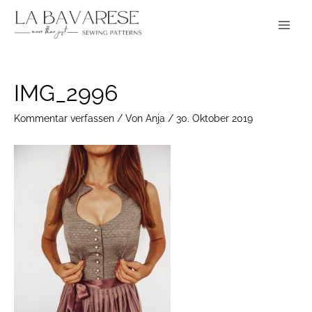
Zum
Main
Inhalt
Menu
springen
Post
IMG_2996
navigation
Kommentar verfassen
/ Von
Anja
/
30. Oktober 2019