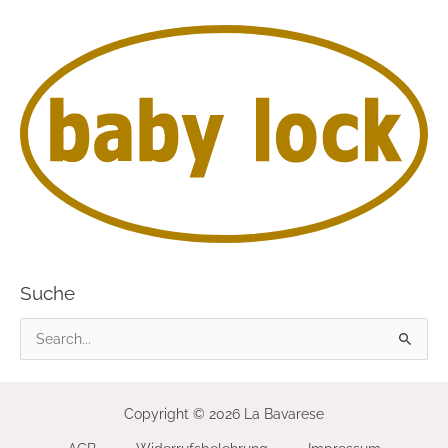
Suche
S
u
c
Copyright © 2026 La Bavarese
h