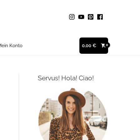
ein Konto
0,00
€
Servus! Hola! Ciao!