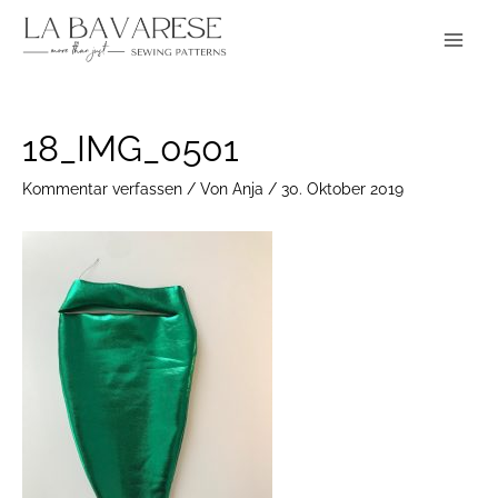
Zum
Main
Inhalt
Menu
springen
Post
18_IMG_0501
navigation
Kommentar verfassen
/ Von
Anja
/
30. Oktober 2019