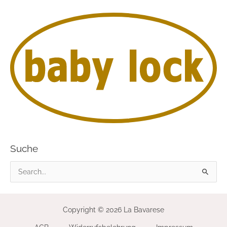
Suche
S
u
c
Copyright © 2026 La Bavarese
h