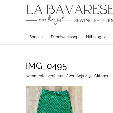
Zum
Inhalt
springen
Shop
Dirndlworkshop
Nähblog
Post
IMG_0495
navigation
Kommentar verfassen
/ Von
Anja
/
30. Oktober 2