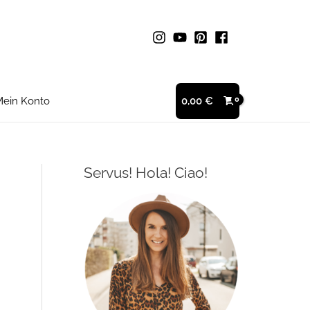
ein Konto
0,00
€
Servus! Hola! Ciao!