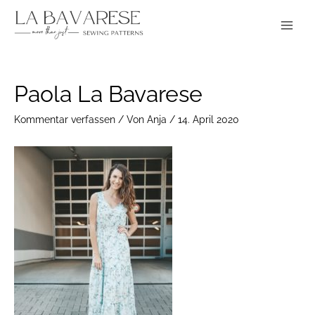
Zum
Main
Inhalt
Menu
springen
Post
Paola La Bavarese
navigation
Kommentar verfassen
/ Von
Anja
/
14. April 2020