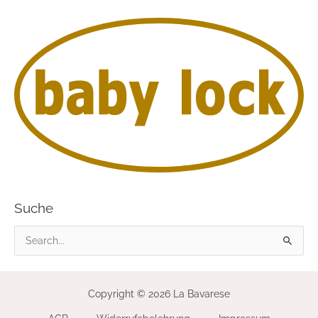
Suche
S
u
c
Copyright © 2026 La Bavarese
h