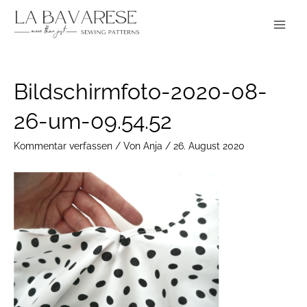
Zum
Main
Inhalt
Menu
springen
Post
Bildschirmfoto-2020-08-
navigation
26-um-09.54.52
Kommentar verfassen
/ Von
Anja
/
26. August 2020