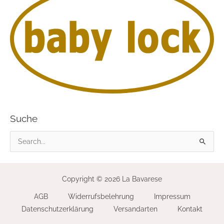
Suche
S
u
c
Copyright © 2026 La Bavarese
h
AGB
Widerrufsbelehrung
Impressum
e
Datenschutzerklärung
Versandarten
Kontakt
n