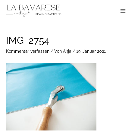
Zum
Main
Inhalt
Menu
springen
Post
IMG_2754
navigation
Kommentar verfassen
/ Von
Anja
/
19. Januar 2021