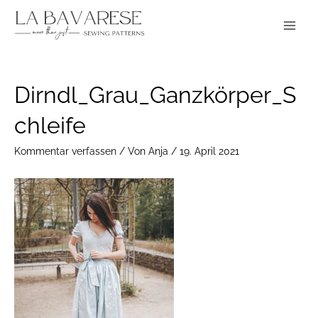
Zum
Main
Inhalt
Menu
springen
Post
Dirndl_Grau_Ganzkörper_S
navigation
chleife
Kommentar verfassen
/ Von
Anja
/
19. April 2021