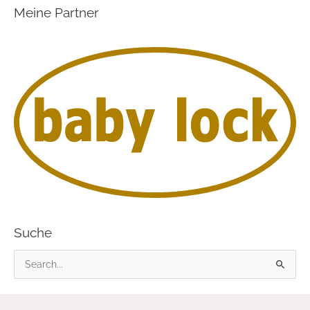
Meine Partner
Suche
S
u
c