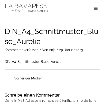
Zum
Main
Inhalt
Menu
springen
Post
DIN_A4_Schnittmuster_Blu
navigation
se_Aurelia
Kommentar verfassen
/ Von
Anja
/
29. Januar 2023
DIN_A4_Schnittmuster_Bluse_Aurelia
←
Vorheriger Medien
Schreibe einen Kommentar
Deine E-Mail-Adresse wird nicht veröffentlicht.
Erforderliche