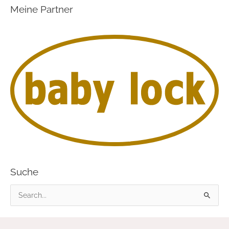
Meine Partner
Suche
S
u
c