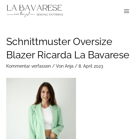
Zum
Main
Inhalt
Menu
springen
Post
Schnittmuster Oversize
navigation
Blazer Ricarda La Bavarese
Kommentar verfassen
/ Von
Anja
/
8. April 2023