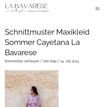
Zum
Main
Inhalt
Menu
springen
Post
Schnittmuster Maxikleid
navigation
Sommer Cayetana La
Bavarese
Kommentar verfassen
/ Von
Anja
/
14. Juli 2023