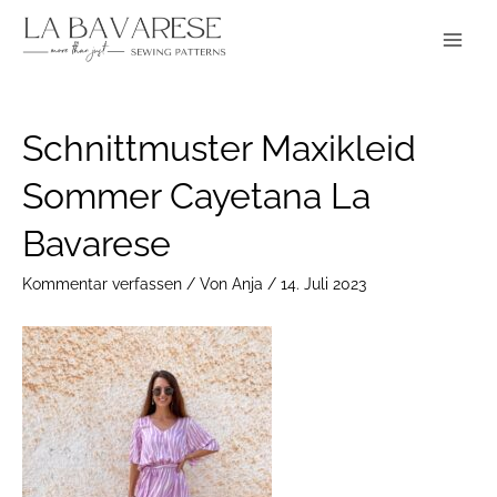
Zum
Main
Inhalt
Menu
springen
Post
Schnittmuster Maxikleid
navigation
Sommer Cayetana La
Bavarese
Kommentar verfassen
/ Von
Anja
/
14. Juli 2023