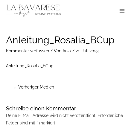
Zum
Main
Inhalt
Menu
springen
Post
Anleitung_Rosalia_BCup
navigation
Kommentar verfassen
/ Von
Anja
/
21. Juli 2023
Anleitung_Rosalia_BCup
←
Vorheriger Medien
Schreibe einen Kommentar
Deine E-Mail-Adresse wird nicht veröffentlicht.
Erforderliche
Felder sind mit
*
markiert